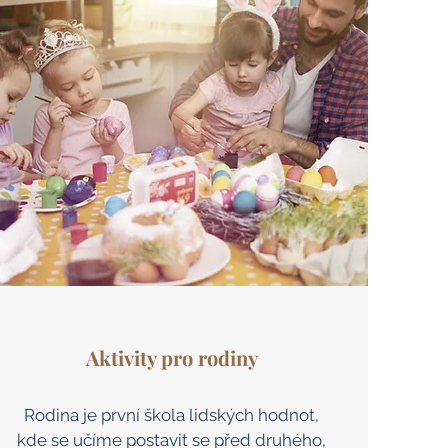
Aktivity pro rodiny
Rodina je první škola lidských hodnot,
kde se učíme postavit se před druhého,