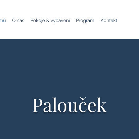
mů
O nás
Pokoje & vybavení
Program
Kontakt
Palouček